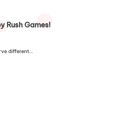
by Rush Games!
rve different…