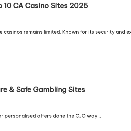
p 10 CA Casino Sites 2025
asinos remains limited. Known for its security and ex
re & Safe Gambling Sites
ular personalised offers done the OJO way…