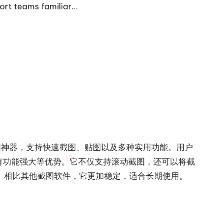
ort teams familiar…
高效截图神器，支持快速截图、贴图以及多种实用功能。用户
e工具具有功能强大等优势。它不仅支持滚动截图，还可以将截
择。相比其他截图软件，它更加稳定，适合长期使用。