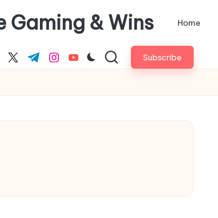
ne Gaming & Wins
Home
Subscribe
cebook.com
twitter.com
t.me
instagram.com
youtube.com