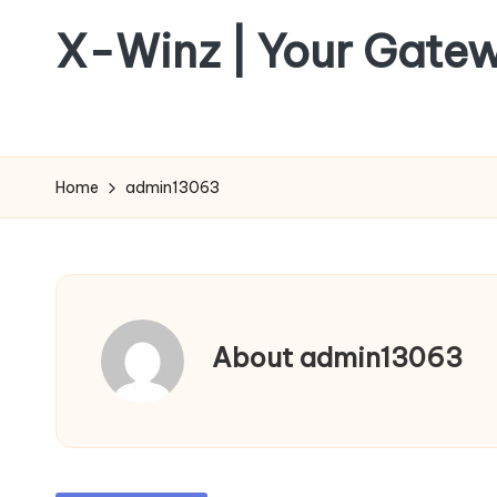
X-Winz | Your Gatew
Skip
to
content
Home
admin13063
About admin13063