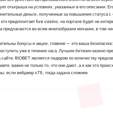
ет отыгрыша на условиях, указанных в его описании. Ег
лнительные деньги, полученные за повышение статуса с
то предпочитает live casino, на портале будет не интере
па предлагаются во всем многообразии механик, в том 
ательны бонусы и акции, главное — это ваша безопасност
оступить уже в течение часа. Лучшие биткоин казино п
а сайте. RIOBET является лидером по количеству предла
наете, важно не только то, что они дают, а и как это пр
ны, если вейджер х75, тогда задача сложнее.