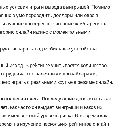
ьные условия игры и вывода выигрышей. Помимо
оянно в уме переводить доллары или евро в
аны лучшие проверенные игорные клубы региона
тегорию онлайн казино с моментальными
тируют аппараты под мобильные устройства.
ый исход. В рейтинге учитывается количество
о сотрудничают с надежными провайдерами,
его играть с реальными крупье в режиме онлайн.
 пополнения счета. Последующие депозиты также
т, как часто он выдает выигрыши и каков их
ом имея высокий уровень риска. В то время как
время на изучение нескольких рейтингов онлайн