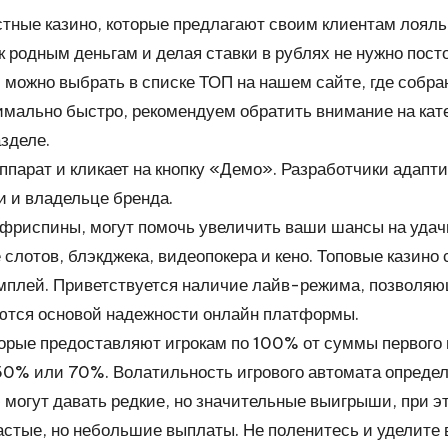
тные казино, которые предлагают своим клиентам лоял
 родным деньгам и делая ставки в рублях не нужно пост
й можно выбрать в списке ТОП на нашем сайте, где собр
имально быстро, рекомендуем обратить внимание на ка
зделе.
аппарат и кликает на кнопку «Демо». Разработчики адап
 и владельце бренда.
фриспины, могут помочь увеличить ваши шансы на удачн
 слотов, блэкджека, видеопокера и кено. Топовые казин
мплей. Приветствуется наличие лайв-режима, позволяющ
яются основой надежности онлайн платформы.
торые предоставляют игрокам по 100% от суммы первого
0% или 70%. Волатильность игрового автомата определяе
могут давать редкие, но значительные выигрыши, при эт
стые, но небольшие выплаты. Не поленитесь и уделите 