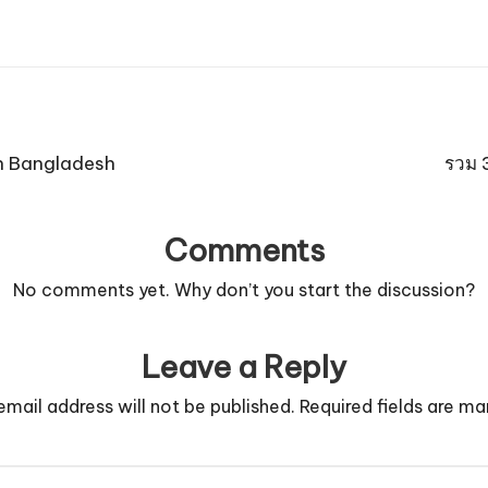
in Bangladesh
รวม 
Comments
No comments yet. Why don’t you start the discussion?
Leave a Reply
email address will not be published.
Required fields are m