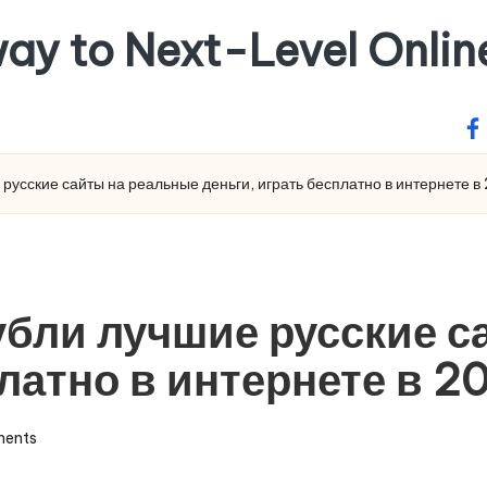
ay to Next-Level Onli
fa
русские сайты на реальные деньги, играть бесплатно в интернете в
убли лучшие русские 
латно в интернете в 2
ents