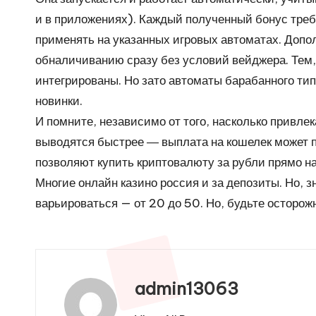
и в приложениях). Каждый полученный бонус требу
применять на указанных игровых автоматах. Допо
обналичиванию сразу без условий вейджера. Тем, к
интегрированы. Но зато автоматы барабанного ти
новинки.
И помните, независимо от того, насколько привлек
выводятся быстрее ― выплата на кошелек может п
позволяют купить криптовалюту за рубли прямо н
Многие
онлайн казино россия
и за депозиты. Но, з
варьироваться — от 20 до 50. Но, будьте осторож
admin13063