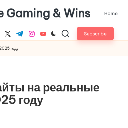
ne Gaming & Wins
Home
Subscribe
cebook.com
twitter.com
t.me
instagram.com
youtube.com
 2025 году
сайты на реальные
025 году