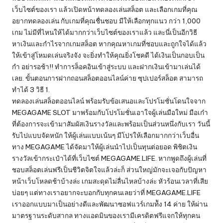
เว็บไซต์ของเรา แล้วเปิดหน้าทดลองเล่นสล็อต และเลือกเกมที่คุณ
อยากทดลองเล่น กับเกมที่คุณชื่นชอบ มีให้เลือกทุกแนว กว่า 1,000
เกม ไม่มีที่ไหนให้ได้มากกว่าเว็บไซต์ของเราแล้ว และนี่เป็นอีกวิธี
หาเงินและกำไรจากเกมสล็อต หากคุณหาเกมที่ชอบและถูกใจได้แล้ว
ให้เข้าสู่โหมดเล่นจริงจัง จะยิ่งทำให้คุณยิ่งโชคดี ได้เงินเป็นกอบเป็น
กำ อย่ารอช้า!! ทำการล็อคอินเข้าสู่ระบบ และฝากเงินเข้ามาเล่นได้
เลย. ขั้นตอนการฝากถอนสล็อตออนไลน์ค่าย ซุปเปอร์สล็อต สามารถ
ทำได้ 3 วิธี 1.
ทดลองเล่นสล็อตออนไลน์ พร้อมรับข้อเสนอและโปรโมชั่นโดนใจจาก
MEGAGAME SLOT มาพร้อมกับโปรโมชั่นเอาใจผู้เล่นมือใหม่ มือเก๋า
ที่ต้องการจะเข้ามาสัมผัสเงินรางวัลและพร้อมเป็นส่วนหนึ่งกับเรา วันนี้
รับไปแบบจัดหนัก ให้ผู้เล่นแบบเน้นๆ มีโปรให้เลือกมากกว่าเว็บอื่น
ทาง MEGAGAME ได้จัดมาให้ผู้เล่นนำไปเป็นทุนต่อยอด พิชิตเงิน
รางวัลเข้ากระเป๋าได้ที่เว็บไซต์ MEGAGAME.LIFE. หากพูดถึงผู้เล่นที่
ชอบสล็อตเล่นฟรีเป็นชีวิตจิตใจแล้วล่ะก็ ส่วนใหญ่มักจะเจอกับปัญหา
หน้าเว็บโหลดช้าบ้างล่ะ เกมสะดุดไม่ลื่นไหลบ้างล่ะ หัวร้อนเวลาที่เสีย
บ่อยๆ แต่ทางเราอยากจะบอกกับทุกคนเลยว่าที่ MEGAGAME.LIFE
เราออกแบบมาเป็นอย่างดีและพัฒนาซอฟแวร์เกมท้ัง 14 ค่าย ให้ผ่าน
มาตรฐานระดับสากล ทางแอดมินของเรามีเครดิตฟรีแจกให้ทุกคน