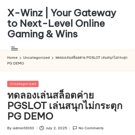
X-Winz | Your Gateway
Skip
to
to Next-Level Online
content
Gaming & Wins
Home
Uncategorized
ทดลองเล่นสล็อตค่าย PGSLOT เล่นสนุกไม่กระตุก
PG DEMO
Posted
Uncategorized
in
ทดลองเล่นสล็อตค่าย
PGSLOT เล่นสนุกไม่กระตุก
PG DEMO
By
admin13063
July 2, 2025
No Comments
Posted