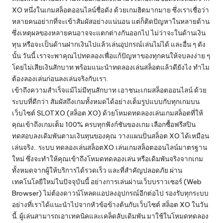
XO หนึ่งในเกมสล็อตออนไลน์ชื่อดัง ด้วยเกมฮิตมากมาย ซึ่งเราเชื่อว่า
หลายคนอย่ากที่จะเข้าสัมผัสอย่างแน่นอน แต่ก็ติดปัญหาในหลายด้าน
ซึ่งเหตุผลของหลายคนอาจจะแตกต่างกันออกไป ไม่ว่าจะในด้านเงิน
ทุน หรือจะเป็นด้านฝากเงินไปแล้วเล่นอุปกรณ์เล่นไม่ได้ และอื่น ๆ ดัง
นั้น วันนี้ เราจะพาคุณไปทดลองเพื่อแก้ปัญหาของทุกคนให้จบลงง่าย ๆ
โดยไม่เสียเงินสักบาท พร้อมแนะนำทดลองเล่นสล็อตแล้วดียังไง ทำไม
ต้องลองเล่นก่อนลงเล่นจริงกับเรา.
เข้าถึงความสำเร็จแม้ไม่มีทุนสักบาท เอาชนะเกมสล็อตออนไลน์ ด้วย
ระบบที่ดีกว่า สัมผัสถึงเกมทั้งหมดได้อย่างเต็มรูปแบบกับทุกเกมบน
เว็บไซต์ SLOTXO (สล็อต XO) ด้วยโหมดทดลองเล่นเกมสล็อตที่ให้
คุณเข้าถึงเกมเต็ม 100% ครบทุกฟังก์ชันของเกม เลือกซื้อฟรีสปิน
ทดสอบลงเดิมพันตามเงินทุนของคุณ วางแผนปั่นสล็อต XO ได้เหมือน
เล่นจริง.. ระบบ ทดลองเล่นสล็อตXO เล่นเกมสล็อตออนไลน์มาตรฐาน
ใหม่ ซึ่งจะทำให้คุณเข้าถึงโหมดทดลองเล่น หรือเดิมพันจริงจากเกม
ทั้งหมดจากผู้ให้บริการได้รวดเร็ว และที่สำคัญปลอดภัย ผ่าน
เทคโนโลยีใหม่ในปัจจุบันนี้ อย่างการเล่นผ่านเว็บบราวเซอร์ (Web
Browser) ไม่ต้องดาวน์โหลดแอปลงอุปกรณ์อีกต่อไป รองรับทุกระบบ
อย่างที่เราได้แนะนำไปจากหัวข้อข้างต้นกับเว็บไซต์ สล็อต XO ในวัน
นี้. ผู้เล่นสามารถเอาเทคนิคและเคล็ดลับเดิมพัน มาใช้ในโหมดทดลอง