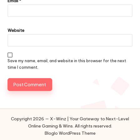
Email
*
Website
Save my name, email, and website in this browser for the next
time I comment.
Copyright 2026 — X-Winz | Your Gateway to Next-Level
Online Gaming & Wins. All rights reserved.
Bloglo WordPress Theme