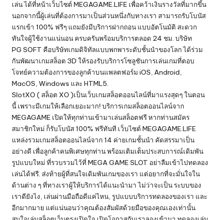
เล่น ได้ที่หน้าเว็บไซต์ MEGAGAME.LIFE เพื่อคว้าเงินรางวัลที่มากขึ้น
นอกจากนี้ผู้เล่นที่ต้องการมาเป็นส่วนหนึ่งกับทางเรา สามารถรับโบนัส
แรกเข้า 100% ฟรีๆ แถมยังมีบริการฝากถอน แบบอัตโนมัติ สะดวก
ทันใจผู้ใช้งานแน่นอน ครบครันพร้อมบริการตลอด 24 ชม. บริษัท
PG SOFT คือบริษัทเกมดิจิทัลแบบพกพาระดับชั้นนำของโลก ได้ร่วม
กันพัฒนาเกมสล็อต 3D ให้รองรับบริการโซลูชันการเล่นเกมที่ตอบ
โจทย์ความต้องการของลูกค้าบนแพลตฟอร์ม iOS, Android,
MacOS, Windows และ HTML5.
SlotXO ( สล็อต XO )เป็นเว็บเกมสล็อตออนไลน์ที่มาแรงสุดๆ ในตอน
นี้ เพราะมีเกมให้เลือกเยอะมาก! บริการเกมสล็อตออนไลน์จาก
MEGAGAME เปิดให้ทุกท่านเข้ามาเล่นสล็อตฟรี หากท่านสมัคร
สมาชิกใหม่ ก็รับโบนัส 100% ฟรีทันที เว็บไซต์ MEGAGAME.LIFE
แหล่งรวมเกมสล็อตออนไลน์จาก 14 ค่ายเกมชั้นนำ คัดสรรมาเป็น
อย่างดี เพื่อลูกค้าคนพิเศษทุกท่าน พร้อมเติมเต็มประสบการณ์เดิมพัน
รูปแบบใหม่ ที่รวบรวมไว้ที่ MEGA GAME SLOT อย่าลืมเข้าไปทดลอง
เล่นได้ฟรี. ส่งท้ายผู้ที่สนใจเดิมพันเกมของเรา แต่อยากที่จะมั่นใจใน
ด้านต่าง ๆ ที่ทางเราผู้ให้บริการได้แนะนำมา ไม่ว่าจะเป็น ระบบของ
เราดียังไง, เล่นผ่านมือถือดีแค่ไหน, รูปแบบบริการทดลองของเรา และ
อีกมากมาย แต่แน่นอนว่าคุณต้องสัมผัสด้วยมือของคุณเองเท่านั้น
สนใจเล่นสล็อตเว็บตรงเปิดใจ เปิดโอกาสกับเราลองเข้ามา ทดลองเล่น