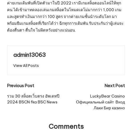
ค่ายเกมเดิมพันที่เปิดตัวมาในปี 2022 เรามีเกมสล็อตออนไลน์ให้ทุก
คน ได้เข้ามาทดลองเล่นเกมสล็อตในโหมดเดโม่มากกว่า 1,000 เกม
และสูตรทำเงินมากกว่า 100 สูตร จากค่ายเกมชั้นนำระดับโลก มา
พร้อมธีมเกมสล็อตที่เรียกได้ว่า ฉีกทุกการเดิมพัน รับประกันว่าผู้เล่นจะ
ต้องตื่นตา ตื่นใจ ไม่ผิดหวังอย่างแน่นอน.
admin13063
View All Posts
Post
Previous Post
Next Post
navigation
รวม 30 สล็อตเว็บตรง อัพเดทปี
LuckyBear Casino
2024 BSCN fka BSC News
Официальный сайт ️ Вход
Лаки Бир казино
Comments