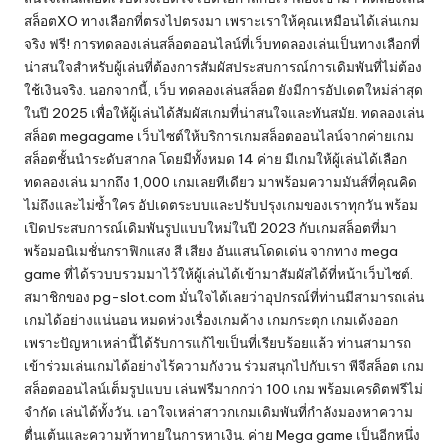
สล็อตXO ทางเลือกที่ตรงไปตรงมา เพราะเราให้คุณเหมือนได้เล่นเกม
จริง ฟรี! การทดลองเล่นสล็อตออนไลน์ที่เว็บทดลองเล่นเป็นทางเลือกที่
น่าสนใจสำหรับผู้เล่นที่ต้องการสัมผัสประสบการณ์การเดิมพันที่ไม่ต้อง
ใช้เงินจริง. นอกจากนี้, เว็บ
ทดลองเล่นสล็อต
ยังมีการอัปเดตใหม่ล่าสุด
ในปี 2025 เพื่อให้ผู้เล่นได้สัมผัสเกมที่น่าสนใจและทันสมัย. ทดลองเล่น
สล็อต megagame เว็บไซต์ให้บริการเกมสล็อตออนไลน์จากค่ายเกม
สล็อตชั้นนำระดับสากล โดยมีทั้งหมด 14 ค่าย มีเกมให้ผู้เล่นได้เลือก
ทดลองเล่น มากถึง 1,000 เกมเลยทีเดียว มาพร้อมความมันส์ที่คุณคิด
ไม่ถึงและไม่ซ้ำใคร อัปเดตระบบและปรับปรุงเกมของเราทุกวัน พร้อม
เปิดประสบการณ์เดิมพันรูปแบบใหม่ในปี 2023 กับเกมสล็อตที่มา
พร้อมอนิเมชั่นกราฟิกแสง สี เสียง อันแสนโดดเด่น จากทาง mega
game ที่ได้รวบบรวมมาไว้ให้ผู้เล่นได้เข้ามาสัมผัสได้ที่หน้าเว็บไซต์.
สมาชิกของ pg-slot.com มั่นใจได้เลยว่าอุปกรณ์ที่ท่านมีสามารถเล่น
เกมได้อย่างแน่นอน หมดห่วงเรื่องเกมค้าง เกมกระตุก เกมเด้งออก
เพราะปัญหาเหล่านี้ได้รับการแก้ไขเป็นที่เรียบร้อยแล้ว ท่านสามารถ
เข้าร่วมเล่นเกมได้อย่างไร้ความกังวน ร่วมสนุกไปกับเรา พีจีสล็อต เกม
สล็อตออนไลน์เต็มรูปแบบ เล่นฟรีมากกว่า 100 เกม พร้อมเครดิตฟรีไม่
จำกัด เล่นได้ทั้งวัน. เอาใจเหล่าสาวกเกมเดิมพันที่กำลังมองหาความ
ตื่นเต้นและความท้าทายในการหาเงิน. ค่าย Mega game เป็นอีกหนึ่ง